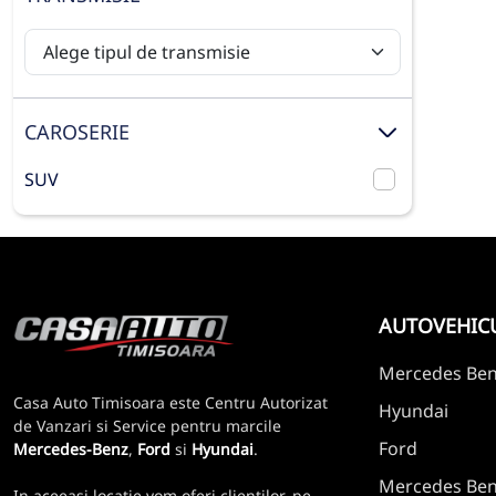
CAROSERIE
SUV
AUTOVEHIC
Mercedes Be
Casa Auto Timisoara este Centru Autorizat
Hyundai
de Vanzari si Service pentru marcile
Ford
Mercedes-Benz
,
Ford
si
Hyundai
.
Mercedes Benz
In aceeasi locatie vom oferi clientilor, pe