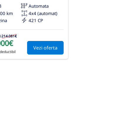
3
Automata
200 km
4x4 (automat)
zina
421 CP
ă
214.081€
000€
Vezi oferta
deductibil