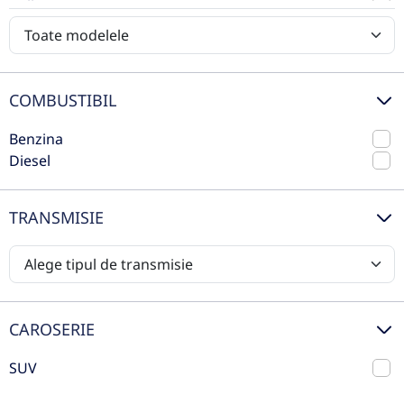
Volkswagen
Volvo
COMBUSTIBIL
Benzina
Diesel
TRANSMISIE
Mercedes-Benz GLB 220 4MATIC
2024
Automata
48.163 km
4x4 (automat)
Benzina
190 CP
CAROSERIE
Preț de listă
61.417€
SUV
40.535€
Vezi oferta