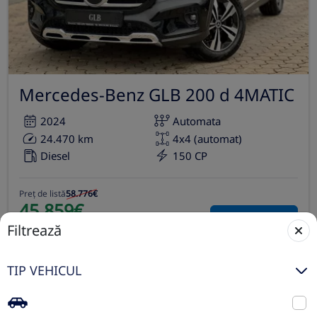
Mercedes-Benz GLB 200 d 4MATIC
2024
Automata
24.470 km
4x4 (automat)
Diesel
150 CP
Preț de listă
58.776€
45.859€
Vezi oferta
Filtrează
TVA inclus deductibil
nou
TIP VEHICUL