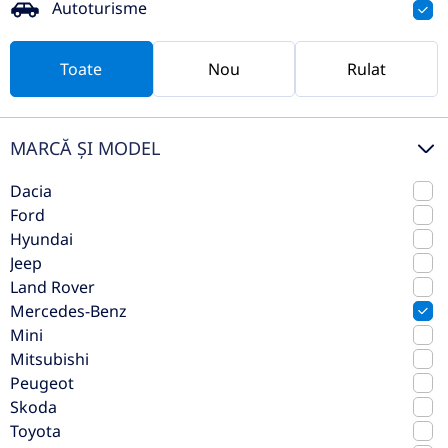
Autoturisme
Toate
Nou
Rulat
MARCĂ ȘI MODEL
Dacia
Mercedes-Benz GLB 200 d 4MATIC
Ford
2026
Automata
Hyundai
1 km
4x4 (automat)
Jeep
Diesel
150 CP
Land Rover
Mercedes-Benz
Mini
Preț de listă
62.119€
58.489€
Mitsubishi
Vezi oferta
Peugeot
TVA inclus deductibil
Skoda
Toyota
rulat