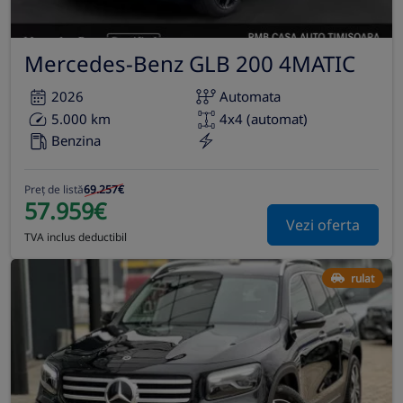
Mercedes-Benz GLB 200 4MATIC
2026
Automata
5.000 km
4x4 (automat)
Benzina
Preț de listă
69.257€
57.959€
Vezi oferta
TVA inclus deductibil
rulat