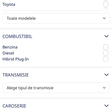
Toyota
2024
Automata
Volkswagen
83.888 km
4x4 (automat)
Volvo
Diesel
367 CP
Preț de listă
81.599€
COMBUSTIBIL
Vezi oferta
TVA inclus deductibil
Benzina
Diesel
nou
Hibrid Plug-In
TRANSMISIE
CAROSERIE