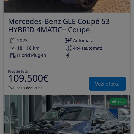
Mercedes-Benz GLE Coupé 53
HYBRID 4MATIC+ Coupe
2025
Automata
18.118 km
4x4 (automat)
Hibrid Plug-In
Preț de listă
109.500€
Vezi oferta
TVA inclus deductibil
nou