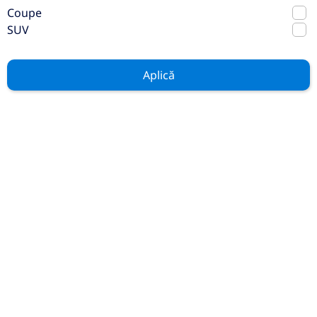
Coupe
SUV
Mercedes-Benz GLE Coupé
Mercedes-Benz GLE 450 d 4MATIC
Coupé
Aplică
2025
Automata
14 km
4x4 (automat)
Diesel
367 CP
Preț de listă
123.344€
110.110€
Vezi oferta
TVA inclus deductibil
nou