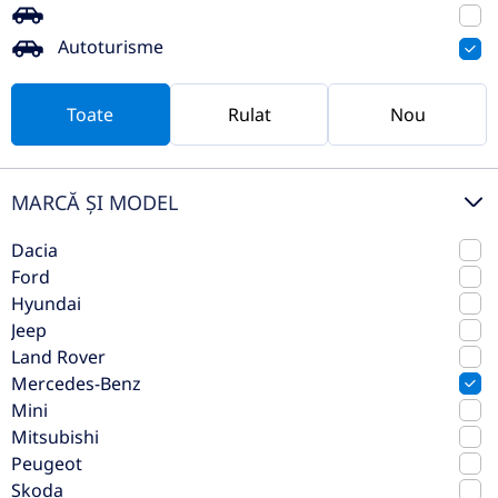
Preț de listă
126.193€
Autoturisme
117.721€
Vezi oferta
TVA inclus deductibil
Toate
Rulat
Nou
consignație
MARCĂ ȘI MODEL
Dacia
Ford
Hyundai
Jeep
Land Rover
Mercedes-Benz
Mini
Mitsubishi
Mercedes-Benz GLE Coupé GLE
Peugeot
450 d 4MATIC Coupé
Skoda