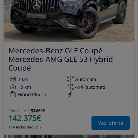
Mercedes-Benz GLE Coupé
Mercedes-AMG GLE 53 Hybrid
Coupé
2025
Automata
18 km
4x4 (automat)
Hibrid Plug-In
Preț de listă
153.869€
142.375€
Vezi oferta
TVA inclus deductibil