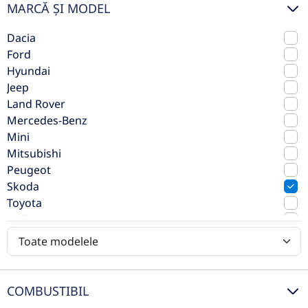
MARCĂ ȘI MODEL
Dacia
Ford
Hyundai
Jeep
Land Rover
Mercedes-Benz
Skoda Octavia
Mini
Mitsubishi
2023
Manuala
Peugeot
85.942 km
Fata
Skoda
Diesel
116 CP
Toyota
Volkswagen
Volvo
Preț de listă
18.900€
Vezi oferta
TVA inclus deductibil
COMBUSTIBIL
rulat