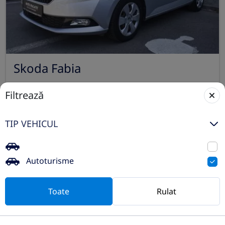
Skoda Fabia
2021
Automata
Filtrează
65.887 km
Fata
Benzina
95 CP
TIP VEHICUL
Preț de listă
13.700€
Vezi oferta
Autoturisme
TVA inclus deductibil
rulat
Toate
Rulat