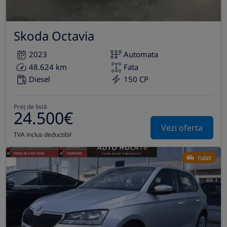
Skoda Octavia
2023
Automata
48.624 km
Fata
Diesel
150 CP
Preț de listă
24.500€
Vezi oferta
TVA inclus deductibil
rulat