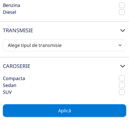
Benzina
Diesel
TRANSMISIE
CAROSERIE
Skoda Scala
Compacta
Sedan
2021
Automata
SUV
69.791 km
Fata
Benzina
110 CP
Aplică
Preț de listă
14.500€