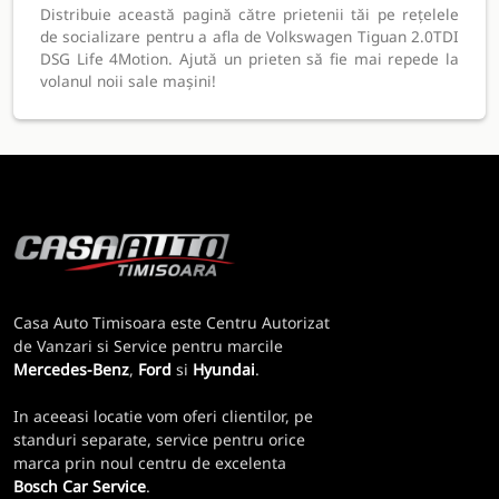
Distribuie această pagină către prietenii tăi pe rețelele
de socializare pentru a afla de Volkswagen Tiguan 2.0TDI
DSG Life 4Motion. Ajută un prieten să fie mai repede la
volanul noii sale mașini!
Casa Auto Timisoara este Centru Autorizat
de Vanzari si Service pentru marcile
Mercedes-Benz
,
Ford
si
Hyundai
.
In aceeasi locatie vom oferi clientilor, pe
standuri separate, service pentru orice
marca prin noul centru de excelenta
Bosch Car Service
.