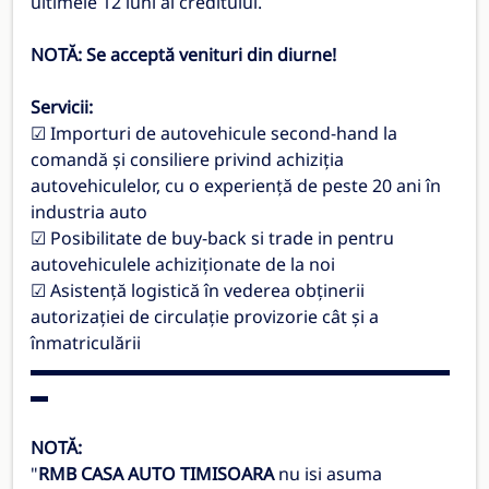
ultimele 12 luni al creditului.
NOTĂ: Se acceptă venituri din diurne!
Servicii:
☑ Importuri de autovehicule second-hand la
comandă și consiliere privind achiziția
autovehiculelor, cu o experiență de peste 20 ani în
industria auto
☑ Posibilitate de buy-back si trade in pentru
autovehiculele achiziționate de la noi
☑ Asistență logistică în vederea obținerii
autorizației de circulație provizorie cât și a
înmatriculării
▬▬▬▬▬▬▬▬▬▬▬▬▬▬▬▬▬▬▬▬▬▬▬▬
▬
NOTĂ:
"
RMB CASA AUTO TIMISOARA
nu isi asuma