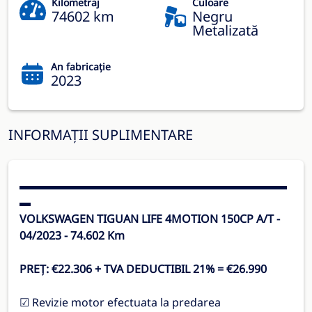
Kilometraj
Culoare
74602 km
Negru
Metalizată
An fabricație
2023
INFORMAȚII SUPLIMENTARE
▬▬▬▬▬▬▬▬▬▬▬▬▬▬▬▬▬▬▬▬▬▬▬▬
▬
VOLKSWAGEN TIGUAN LIFE 4MOTION 150CP A/T -
04/2023 - 74.602 Km
PREȚ: €22.306 + TVA DEDUCTIBIL 21% = €26.990
☑ Revizie motor efectuata la predarea