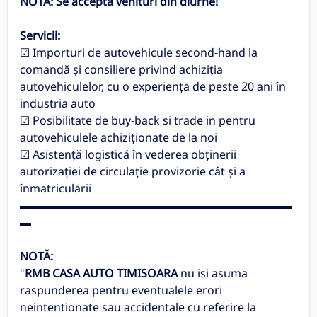
NOTĂ: Se acceptă venituri din diurne!
Servicii:
☑ Importuri de autovehicule second-hand la
comandă și consiliere privind achiziția
autovehiculelor, cu o experiență de peste 20 ani în
industria auto
☑ Posibilitate de buy-back si trade in pentru
autovehiculele achiziționate de la noi
☑ Asistență logistică în vederea obținerii
autorizației de circulație provizorie cât și a
înmatriculării
▬▬▬▬▬▬▬▬▬▬▬▬▬▬▬▬▬▬▬▬▬▬▬▬
▬
NOTĂ:
"
RMB CASA AUTO TIMISOARA
nu isi asuma
raspunderea pentru eventualele erori
neintentionate sau accidentale cu referire la