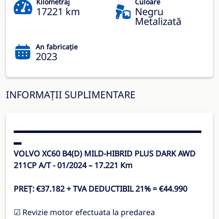
Kilometraj
Culoare
17221 km
Negru
Metalizată
An fabricație
2023
INFORMAȚII SUPLIMENTARE
▬▬▬▬▬▬▬▬▬▬▬▬▬▬▬▬▬▬▬▬▬▬▬▬
▬
VOLVO XC60 B4(D) MILD-HIBRID PLUS DARK AWD
211CP A/T - 01/2024 – 17.221 Km
PREȚ: €37.182 + TVA DEDUCTIBIL 21% = €44.990
☑ Revizie motor efectuata la predarea