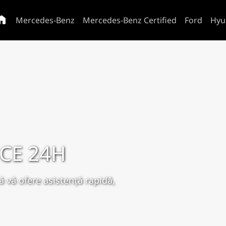
Mercedes-Benz
Mercedes-Benz Certified
Ford
Hyu
CE 24H
ă vă ofere asistenţă rapidă,