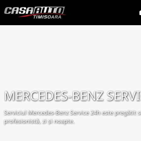
MERCEDES-BENZ SERVI
Serviciul Mercedes-Benz Service 24h este pregătit s
profesionistă, zi şi noapte.