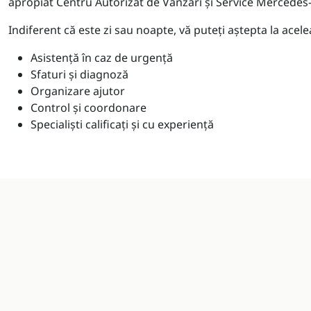
apropiat Centru Autorizat de Vânzări şi Service Mercedes
Indiferent că este zi sau noapte, vă puteţi aştepta la ace
Asistenţă în caz de urgenţă
Sfaturi şi diagnoză
Organizare ajutor
Control şi coordonare
Specialişti calificaţi şi cu experienţă