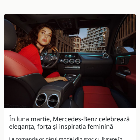
În luna martie, Mercedes-Benz celebrează
eleganța, forța și inspirația feminină
La comanda oricărui model din stoc cu livrare în