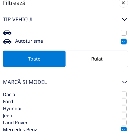
Filtrează
Mercedes-Benz CLE 300 4MATIC
TIP VEHICUL
Coupé
2025
Automata
Autoturisme
35.000 km
4x4 (automat)
Benzina
258 CP
Toate
Rulat
Preț de listă
81.243€
54.150€
Vezi oferta
MARCĂ ȘI MODEL
TVA inclus deductibil
Dacia
Ford
Hyundai
Jeep
Land Rover
Mercedes-Benz