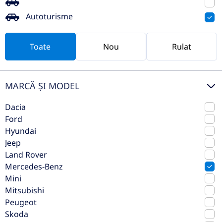
Preț de listă
119.786€
Autoturisme
111.921€
Vezi oferta
TVA inclus deductibil
Toate
Nou
Rulat
rulat
MARCĂ ȘI MODEL
Dacia
Ford
Hyundai
Jeep
Land Rover
Mercedes-Benz
Mini
Mitsubishi
Mercedes-Benz MB PKW GLE 350
Peugeot
de 4MATIC SUV cu tehnologie EQ
Skoda