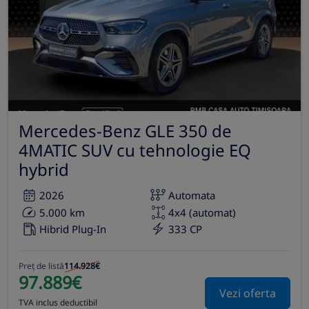
Mercedes-Benz GLE 350 de
4MATIC SUV cu tehnologie EQ
hybrid
2026
Automata
5.000 km
4x4 (automat)
Hibrid Plug-In
333 CP
Preț de listă
114.928€
97.889€
Vezi oferta
TVA inclus deductibil