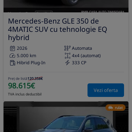
Mercedes-Benz GLE 350 de
4MATIC SUV cu tehnologie EQ
hybrid
2026
Automata
5.000 km
4x4 (automat)
Hibrid Plug-In
333 CP
Preț de listă
120.358€
98.615€
Vezi oferta
TVA inclus deductibil
rulat