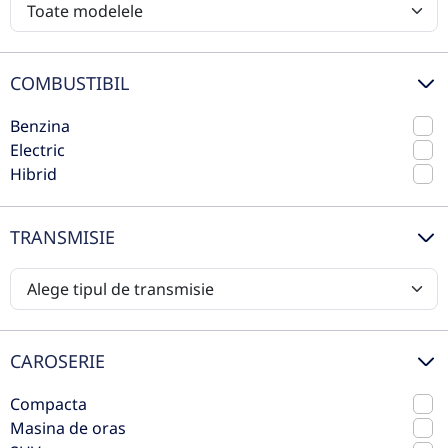
19.000€
Volvo
Vezi oferta
TVA inclus deductibil
COMBUSTIBIL
rulat
Benzina
Electric
Hibrid
TRANSMISIE
Ford Puma
CAROSERIE
2022
Manuala
Compacta
13.413 km
Fata
Masina de oras
Hibrid
125 CP