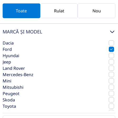
rulat
Toate
Rulat
Nou
MARCĂ ȘI MODEL
Dacia
Ford
Hyundai
Jeep
Land Rover
Mercedes-Benz
Ford Puma
Mini
2023
Manuala
Mitsubishi
Peugeot
19.062 km
Fata
Skoda
Hibrid
125 CP
Toyota
Volkswagen
Preț de listă