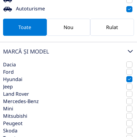
Preț de listă
22.869€
Autoturisme
20.981€
Vezi oferta
TVA inclus deductibil
Toate
Nou
Rulat
rulat
MARCĂ ȘI MODEL
Dacia
Ford
Hyundai
Jeep
Land Rover
Mercedes-Benz
Mini
Hyundai Tucson 2.0 CRDi N-Line
Mitsubishi
Peugeot
Mild-Hybrid 4WD
Skoda