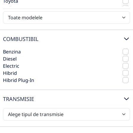
2020
Automata
Toyota
122.941 km
4x4 (automat)
Volkswagen
Diesel
185 CP
Volvo
Preț de listă
21.989€
COMBUSTIBIL
Vezi oferta
TVA inclus deductibil
Benzina
Diesel
nou
Electric
Hibrid
Hibrid Plug-In
TRANSMISIE