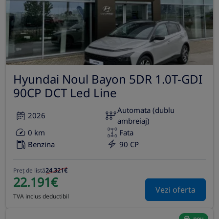
Hyundai Noul Bayon 5DR 1.0T-GDI
90CP DCT Led Line
Automata (dublu
2026
ambreiaj)
0 km
Fata
Benzina
90 CP
Preț de listă
24.321€
22.191€
Vezi oferta
TVA inclus deductibil
nou