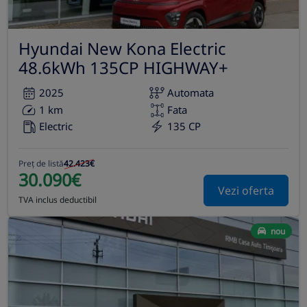
Hyundai New Kona Electric
48.6kWh 135CP HIGHWAY+
2025
Automata
1 km
Fata
Electric
135 CP
Preț de listă
42.423€
30.090€
Vezi oferta
TVA inclus deductibil
nou